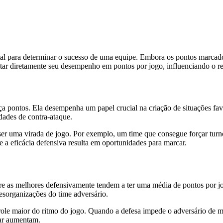
al para determinar o sucesso de uma equipe. Embora os pontos marcados
 diretamente seu desempenho em pontos por jogo, influenciando o resu
ça pontos. Ela desempenha um papel crucial na criação de situações fav
dades de contra-ataque.
er uma virada de jogo. Por exemplo, um time que consegue forçar turno
e a eficácia defensiva resulta em oportunidades para marcar.
 as melhores defensivamente tendem a ter uma média de pontos por jogo
esorganizações do time adversário.
e maior do ritmo do jogo. Quando a defesa impede o adversário de ma
uar aumentam.