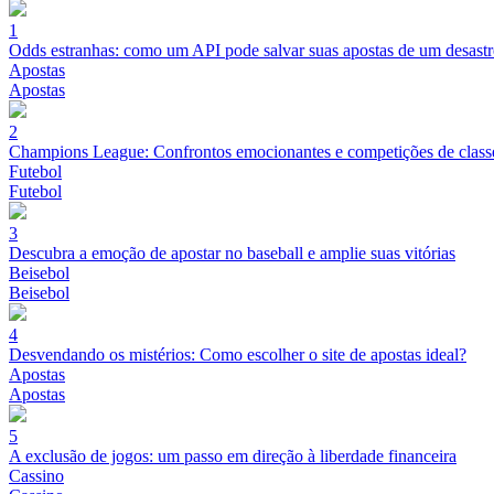
1
Odds estranhas: como um API pode salvar suas apostas de um desastr
Apostas
Apostas
2
Champions League: Confrontos emocionantes e competições de class
Futebol
Futebol
3
Descubra a emoção de apostar no baseball e amplie suas vitórias
Beisebol
Beisebol
4
Desvendando os mistérios: Como escolher o site de apostas ideal?
Apostas
Apostas
5
A exclusão de jogos: um passo em direção à liberdade financeira
Cassino