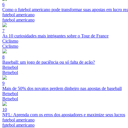
6
Como o futebol americano pode transformar suas apostas em lucro rea
futebol americano
futebol americano
7
As 10 curiosidades mais intrigantes sobre o Tour de France
Ciclismo
Ciclismo
8
Baseball: um jogo de paciência ou só falta de ação?
Beisebol
Beisebol
9
Mais de 50% dos novatos perdem dinheiro nas apostas de baseball
Beisebol
Beisebol
10
NFL: Aprenda com os erros dos apostadores e maximize seus lucros
futebol americano
futebol americano