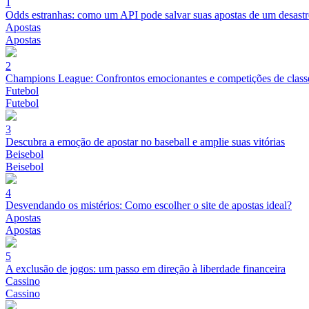
1
Odds estranhas: como um API pode salvar suas apostas de um desastr
Apostas
Apostas
2
Champions League: Confrontos emocionantes e competições de class
Futebol
Futebol
3
Descubra a emoção de apostar no baseball e amplie suas vitórias
Beisebol
Beisebol
4
Desvendando os mistérios: Como escolher o site de apostas ideal?
Apostas
Apostas
5
A exclusão de jogos: um passo em direção à liberdade financeira
Cassino
Cassino