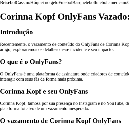
Beisebol
Cassino
Hóquei no gelo
Futebol
Basquetebol
futebol americano
Corinna Kopf OnlyFans Vazado:
Introdução
Recentemente, o vazamento de conteúdo do OnlyFans de Corinna Kopf cho
artigo, exploraremos os detalhes desse incidente e seu impacto.
O que é o OnlyFans?
O OnlyFans é uma plataforma de assinatura onde criadores de conteúdo
interagir com seus fãs de forma mais próxima.
Corinna Kopf e seu OnlyFans
Corinna Kopf, famosa por sua presença no Instagram e no YouTube, deci
plataforma foi alvo de um vazamento inesperado.
O vazamento de Corinna Kopf OnlyFans