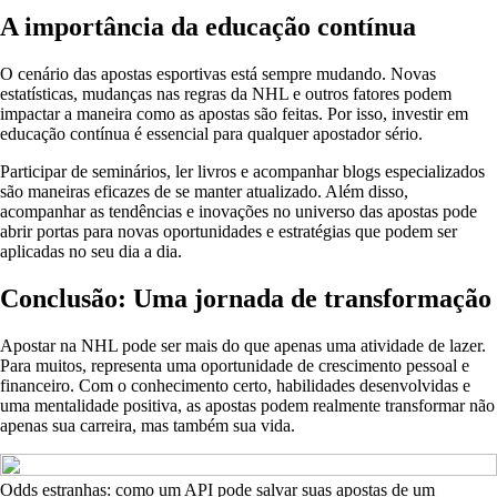
A importância da educação contínua
O cenário das apostas esportivas está sempre mudando. Novas
estatísticas, mudanças nas regras da NHL e outros fatores podem
impactar a maneira como as apostas são feitas. Por isso, investir em
educação contínua é essencial para qualquer apostador sério.
Participar de seminários, ler livros e acompanhar blogs especializados
são maneiras eficazes de se manter atualizado. Além disso,
acompanhar as tendências e inovações no universo das apostas pode
abrir portas para novas oportunidades e estratégias que podem ser
aplicadas no seu dia a dia.
Conclusão: Uma jornada de transformação
Apostar na NHL pode ser mais do que apenas uma atividade de lazer.
Para muitos, representa uma oportunidade de crescimento pessoal e
financeiro. Com o conhecimento certo, habilidades desenvolvidas e
uma mentalidade positiva, as apostas podem realmente transformar não
apenas sua carreira, mas também sua vida.
Odds estranhas: como um API pode salvar suas apostas de um