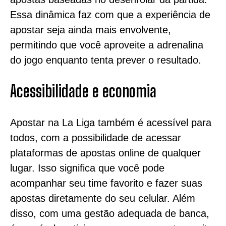
Essa dinâmica faz com que a experiência de
apostar seja ainda mais envolvente,
permitindo que você aproveite a adrenalina
do jogo enquanto tenta prever o resultado.
Acessibilidade e economia
Apostar na La Liga também é acessível para
todos, com a possibilidade de acessar
plataformas de apostas online de qualquer
lugar. Isso significa que você pode
acompanhar seu time favorito e fazer suas
apostas diretamente do seu celular. Além
disso, com uma gestão adequada de banca,