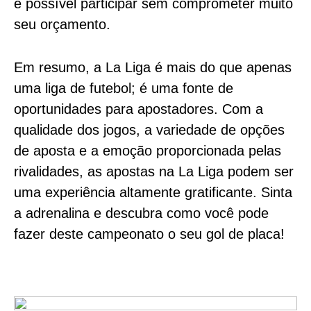
é possível participar sem comprometer muito
seu orçamento.
Em resumo, a La Liga é mais do que apenas
uma liga de futebol; é uma fonte de
oportunidades para apostadores. Com a
qualidade dos jogos, a variedade de opções
de aposta e a emoção proporcionada pelas
rivalidades, as apostas na La Liga podem ser
uma experiência altamente gratificante. Sinta
a adrenalina e descubra como você pode
fazer deste campeonato o seu gol de placa!