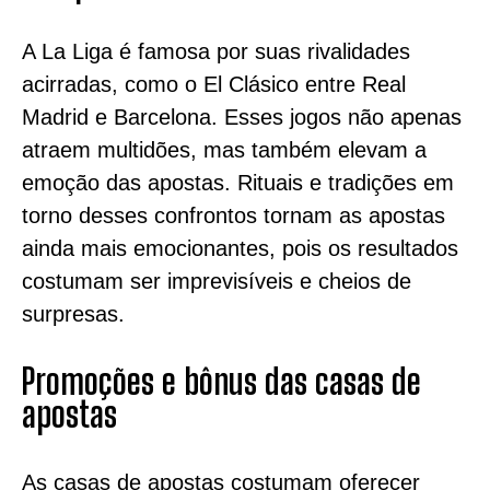
A La Liga é famosa por suas rivalidades
acirradas, como o El Clásico entre Real
Madrid e Barcelona. Esses jogos não apenas
atraem multidões, mas também elevam a
emoção das apostas. Rituais e tradições em
torno desses confrontos tornam as apostas
ainda mais emocionantes, pois os resultados
costumam ser imprevisíveis e cheios de
surpresas.
Promoções e bônus das casas de
apostas
As casas de apostas costumam oferecer