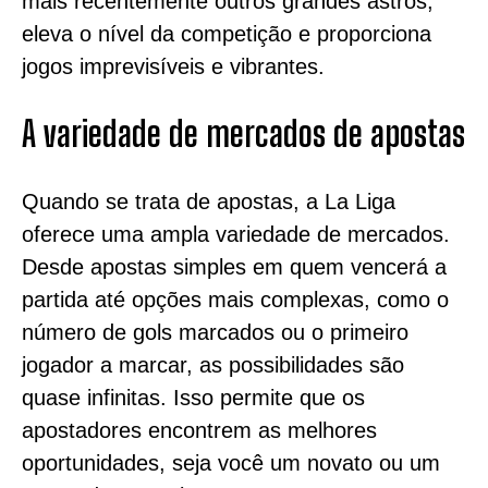
mais recentemente outros grandes astros,
eleva o nível da competição e proporciona
jogos imprevisíveis e vibrantes.
A variedade de mercados de apostas
Quando se trata de apostas, a La Liga
oferece uma ampla variedade de mercados.
Desde apostas simples em quem vencerá a
partida até opções mais complexas, como o
número de gols marcados ou o primeiro
jogador a marcar, as possibilidades são
quase infinitas. Isso permite que os
apostadores encontrem as melhores
oportunidades, seja você um novato ou um