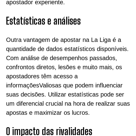
apostador experiente.
Estatísticas e análises
Outra vantagem de apostar na La Liga é a
quantidade de dados estatísticos disponíveis.
Com análise de desempenhos passados,
confrontos diretos, lesões e muito mais, os
apostadores têm acesso a
informaçõesValiosas que podem influenciar
suas decisões. Utilizar estatísticas pode ser
um diferencial crucial na hora de realizar suas
apostas e maximizar os lucros.
O impacto das rivalidades