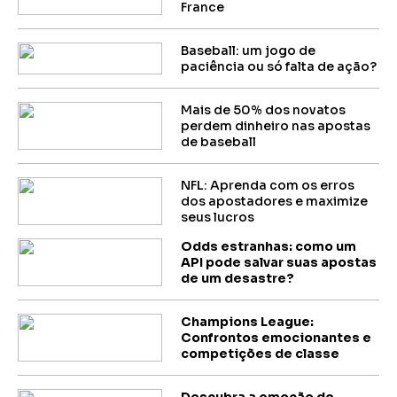
France
Baseball: um jogo de
paciência ou só falta de ação?
Mais de 50% dos novatos
perdem dinheiro nas apostas
de baseball
NFL: Aprenda com os erros
dos apostadores e maximize
seus lucros
Odds estranhas: como um
API pode salvar suas apostas
de um desastre?
Champions League:
Confrontos emocionantes e
competições de classe