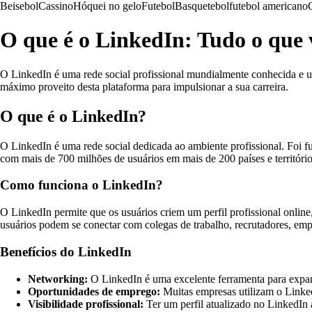
Beisebol
Cassino
Hóquei no gelo
Futebol
Basquetebol
futebol americano
O que é o LinkedIn: Tudo o que 
O LinkedIn é uma rede social profissional mundialmente conhecida e ut
máximo proveito desta plataforma para impulsionar a sua carreira.
O que é o LinkedIn?
O LinkedIn é uma rede social dedicada ao ambiente profissional. Foi f
com mais de 700 milhões de usuários em mais de 200 países e território
Como funciona o LinkedIn?
O LinkedIn permite que os usuários criem um perfil profissional online
usuários podem se conectar com colegas de trabalho, recrutadores, empr
Benefícios do LinkedIn
Networking:
O LinkedIn é uma excelente ferramenta para expandi
Oportunidades de emprego:
Muitas empresas utilizam o Linked
Visibilidade profissional:
Ter um perfil atualizado no LinkedIn 