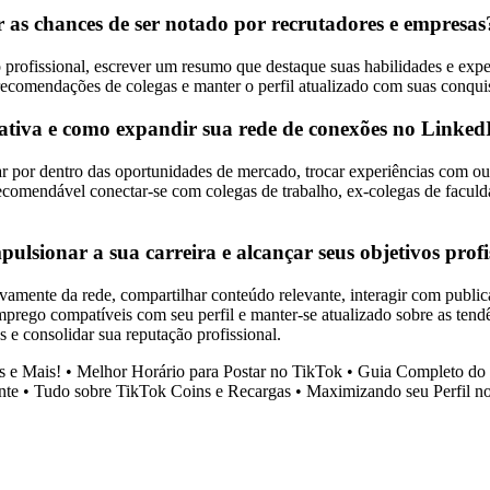
 as chances de ser notado por recrutadores e empresas
oto profissional, escrever um resumo que destaque suas habilidades e ex
r recomendações de colegas e manter o perfil atualizado com suas conquis
ativa e como expandir sua rede de conexões no Linked
r por dentro das oportunidades de mercado, trocar experiências com out
ecomendável conectar-se com colegas de trabalho, ex-colegas de faculdad
ulsionar a sua carreira e alcançar seus objetivos profi
ativamente da rede, compartilhar conteúdo relevante, interagir com publi
emprego compatíveis com seu perfil e manter-se atualizado sobre as ten
s e consolidar sua reputação profissional.
s e Mais!
•
Melhor Horário para Postar no TikTok
•
Guia Completo do 
nte
•
Tudo sobre TikTok Coins e Recargas
•
Maximizando seu Perfil n