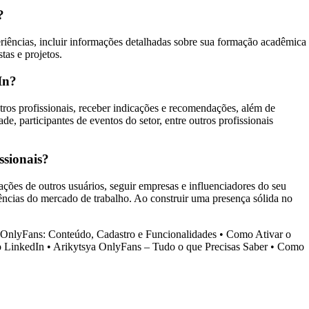
?
periências, incluir informações detalhadas sobre sua formação acadêmica
tas e projetos.
In?
ros profissionais, receber indicações e recomendações, além de
e, participantes de eventos do setor, entre outros profissionais
ssionais?
cações de outros usuários, seguir empresas e influenciadores do seu
dências do mercado de trabalho. Ao construir uma presença sólida no
OnlyFans: Conteúdo, Cadastro e Funcionalidades
•
Como Ativar o
o LinkedIn
•
Arikytsya OnlyFans – Tudo o que Precisas Saber
•
Como