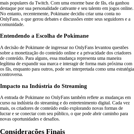
mais populares da Twitch. Com uma enorme base de fãs, ela ganhou
destaque por sua personalidade cativante e seu talento em jogos online.
No entanto, recentemente, Pokimane decidiu criar uma conta no
OnlyFans, o que gerou debates e discussões entre seus seguidores e a
comunidade.
Entendendo a Escolha de Pokimane
A decisão de Pokimane de ingressar no OnlyFans levantou questões
sobre a monetização do conteúdo online e a privacidade dos criadores
de conteúdo. Para alguns, essa mudança representa uma maneira
legítima de expandir sua marca e interagir de forma mais próxima com
os fãs, enquanto para outros, pode ser interpretada como uma estratégia
controversa.
Impacto na Indústria do Streaming
A entrada de Pokimane no OnlyFans também reflete as mudanças em
curso na indústria do streaming e do entretenimento digital. Cada vez
mais, os criadores de conteúdo estão explorando novas formas de
lucrar e se conectar com seu público, o que pode abrir caminho para
novas oportunidades e desafios.
Considerações Finais