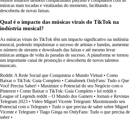
Muitos usuários também compartilham playlists e compilados com as
músicas mais tocadas e viralizadas do momento, facilitando a
descoberta de novas faixas.
Qual é o impacto das músicas virais do TikTok na
indústria musical?
As músicas virais do TikTok têm um impacto significativo na indústria
musical, podendo impulsionar o sucesso de artistas e bandas, aumentar
o número de streams e downloads das faixas e até mesmo levar
músicas antigas de volta às paradas de sucesso. A plataforma se tornou
um importante canal de promoção e descoberta de novos talentos
musicais.
Reddit: A Rede Social que Conquistou o Mundo Virtual
•
Como
Baixar o TikTok: Guia Completo
•
Catnahmek OnlyFans: Tudo o Que
Você Precisa Saber!
•
Maximize o Potencial do seu Negócio com o
Pinterest
•
Como Baixar o TikTok: Guia Completo
•
lol reddit e
League of Legends reddit – O Mundo dos Gamers
•
Jornais e Revistas
Telegram 2023
•
Video Miguel Vicente Telegram: Maximizando seu
Potencial com o Telegram
•
Tudo o que precisa de saber sobre Miguel
Vicente e Telegram
•
Tiago Ginga no OnlyFans: Tudo o que precisa de
saber
•